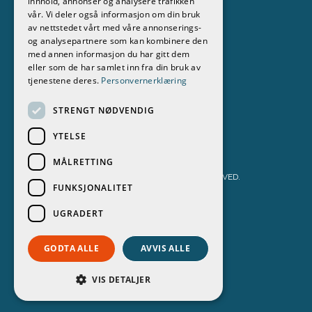
innhold, annonser og analysere trafikken
vår. Vi deler også informasjon om din bruk
Følg oss
av nettstedet vårt med våre annonserings-
og analysepartnere som kan kombinere den
med annen informasjon du har gitt dem
eller som de har samlet inn fra din bruk av
tjenestene deres.
Personvernerklæring
STRENGT NØDVENDIG
YTELSE
MÅLRETTING
STOKKEN BÅT & MOTOR AS 2026. ALL RIGHTS RESERVED.
FUNKSJONALITET
PERSONVERNERKLÆRING
UGRADERT
POWERED BY EMPORI CMS
GODTA ALLE
AVVIS ALLE
VIS DETALJER