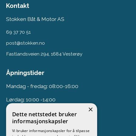
Kontakt
Stokken Båt & Motor AS
69 37 70 51
post@stokken.no
Fastlandsveien 294, 1684 Vesterøy
Åpningstider
Mandag - fredag: 08:00-16:00
Lørdag: 10:00 -14:00
×
Dette nettstedet bruker
Nyhetsbrev
informasjonskapsler
Vi bruker informasjonskapsler for å tilpasse
Meld deg på vårt nyhetsbrev