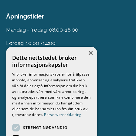
Åpningstider
Mandag - fredag: 08:00-16:00
Lørdag: 10:00 -14:00
×
Dette nettstedet bruker
Nyhetsbrev
informasjonskapsler
Vi bruker informasjonskapsler for å tilpasse
Meld deg på vårt nyhetsbrev
innhold, annonser og analysere trafikken
vår. Vi deler også informasjon om din bruk
Følg oss
av nettstedet vårt med våre annonserings-
og analysepartnere som kan kombinere den
med annen informasjon du har gitt dem
eller som de har samlet inn fra din bruk av
tjenestene deres.
Personvernerklæring
STRENGT NØDVENDIG