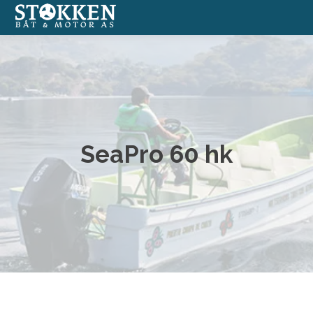
Båter
Annonserte båter
Båtmotorer
SeaPro 60 hk
Båtverksted
Båtopplag
Formidlingssalg
Nettbutikk med båtutstyr