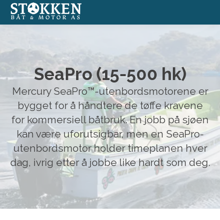
Båter
SeaPro (15-500 hk)
Annonserte båter
Mercury SeaPro™-utenbordsmotorene er
Båtmotorer
bygget for å håndtere de tøffe kravene
for kommersiell båtbruk. En jobb på sjøen
Båtverksted
kan være uforutsigbar, men en SeaPro-
utenbordsmotor holder timeplanen hver
Båtopplag
dag, ivrig etter å jobbe like hardt som deg.
Formidlingssalg
Nettbutikk med båtutstyr