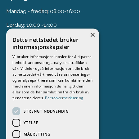
Mandag - fredag: 08:00-16:00
Lørdag: 10:00 -14:00
×
Dette nettstedet bruker
Nyhetsbrev
informasjonskapsler
Vi bruker informasjonskapsler for å tilpasse
Meld deg på vårt nyhetsbrev
innhold, annonser og analysere trafikken
vår. Vi deler også informasjon om din bruk
Følg oss
av nettstedet vårt med våre annonserings-
og analysepartnere som kan kombinere den
med annen informasjon du har gitt dem
eller som de har samlet inn fra din bruk av
tjenestene deres.
Personvernerklæring
STRENGT NØDVENDIG
YTELSE
MÅLRETTING