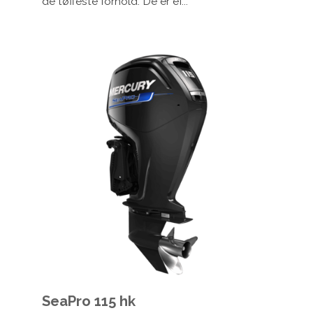
de tøffeste forhold. De er ef...
SeaPro 115 hk