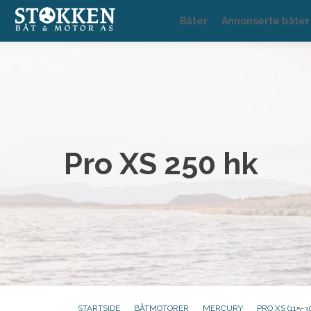
Båter
Annonserte båter
Pro XS 250 hk
STARTSIDE
BÅTMOTORER
MERCURY
PRO XS (115-3