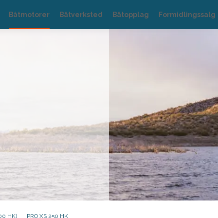
Båtmotorer
Båtverksted
Båtopplag
Formidlingssalg
00 HK)
PRO XS 250 HK