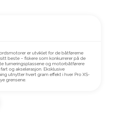
dsmotorer er utviklet for de båtførerne
sitt beste – fiskere som konkurrerer på de
te turneringsplassene og motorbåtførere
art og akselerasjon. Eksklusive
ng utnytter hvert gram effekt i hver Pro XS-
øye grensene.