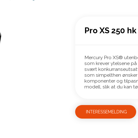
Pro XS 250 hk
Mercury Pro XS® utenbor
som krever ytelsene på 
svært konkurranseutsat
som simpelthen ønsker f
komponenter og tilpasni
modell, slik at du kan t
INTERESSEMELDING