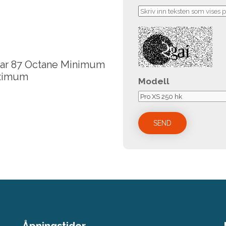
ular 87 Octane Minimum
aximum
Modell
Åpningstider