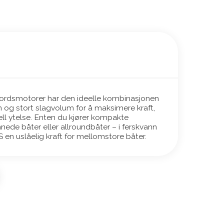
ordsmotorer har den ideelle kombinasjonen
n og stort slagvolum for å maksimere kraft,
l ytelse. Enten du kjører kompakte
nnede båter eller allroundbåter – i ferskvann
S en uslåelig kraft for mellomstore båter.