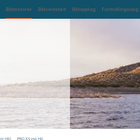
Båtmotorer
Båtverksted
Båtopplag
Formidlingssalg
00 HK)
PRO XS 150 HK