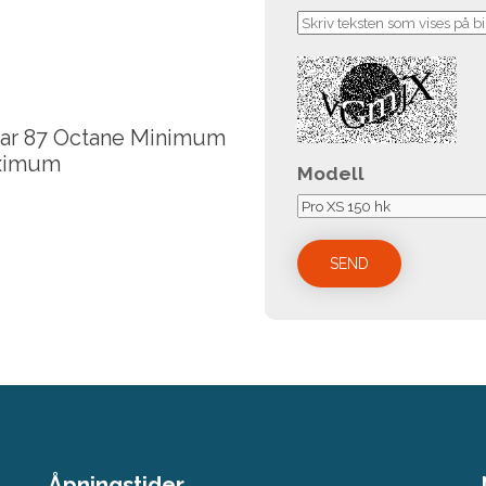
ular 87 Octane Minimum
aximum
Modell
Åpningstider