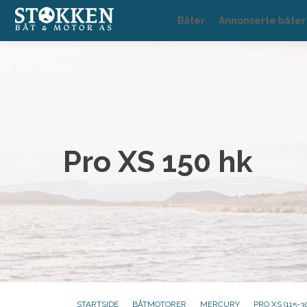
Båter
Annonserte båter
Pro XS 150 hk
STARTSIDE
BÅTMOTORER
MERCURY
PRO XS (115-3