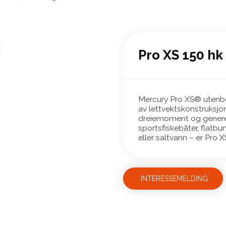
Pro XS 150 hk
Mercury Pro XS® utenb
av lettvektskonstruksjo
dreiemoment og generel
sportsfiskebåter, flatbu
eller saltvann – er Pro X
INTERESSEMELDING