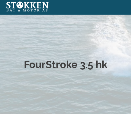
Båter
Annonserte båter
Båtmotorer
FourStroke 3.5 hk
Båtverksted
Båtopplag
Formidlingssalg
Nettbutikk med båtutstyr