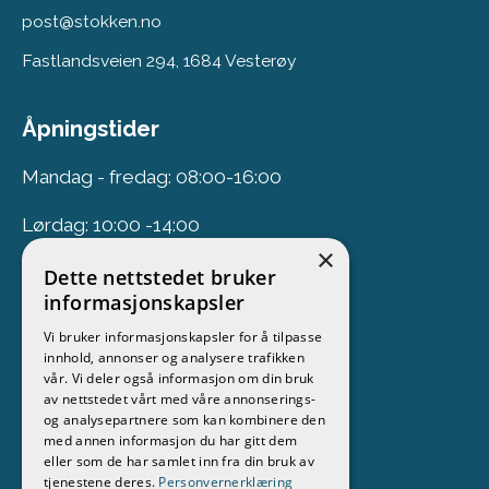
post@stokken.no
Fastlandsveien 294, 1684 Vesterøy
Åpningstider
Mandag - fredag: 08:00-16:00
Lørdag: 10:00 -14:00
×
Dette nettstedet bruker
Nyhetsbrev
informasjonskapsler
Vi bruker informasjonskapsler for å tilpasse
Meld deg på vårt nyhetsbrev
innhold, annonser og analysere trafikken
vår. Vi deler også informasjon om din bruk
Følg oss
av nettstedet vårt med våre annonserings-
og analysepartnere som kan kombinere den
med annen informasjon du har gitt dem
eller som de har samlet inn fra din bruk av
tjenestene deres.
Personvernerklæring