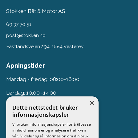
Stokken Båt & Motor AS
69 37 70 51
post@stokken.no
Fastlandsveien 294, 1684 Vesterøy
Åpningstider
Mandag - fredag: 08:00-16:00
Lørdag: 10:00 -14:00
×
Dette nettstedet bruker
Nyhetsbrev
informasjonskapsler
Vi bruker informasjonskapsler for å tilpasse
Meld deg på vårt nyhetsbrev
innhold, annonser og analysere trafikken
vår. Vi deler også informasjon om din bruk