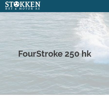
Båter
Annonserte båter
Båtmotorer
FourStroke 250 hk
Båtverksted
Båtopplag
Formidlingssalg
Nettbutikk med båtutstyr