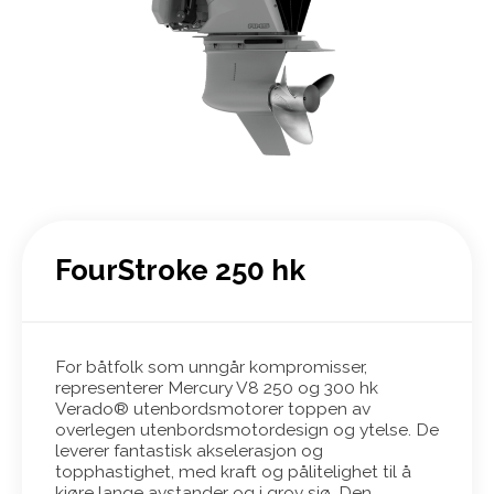
FourStroke 250 hk
For båtfolk som unngår kompromisser,
representerer Mercury V8 250 og 300 hk
Verado® utenbordsmotorer toppen av
overlegen utenbordsmotordesign og ytelse. De
leverer fantastisk akselerasjon og
topphastighet, med kraft og pålitelighet til å
kjøre lange avstander og i grov sjø. Den