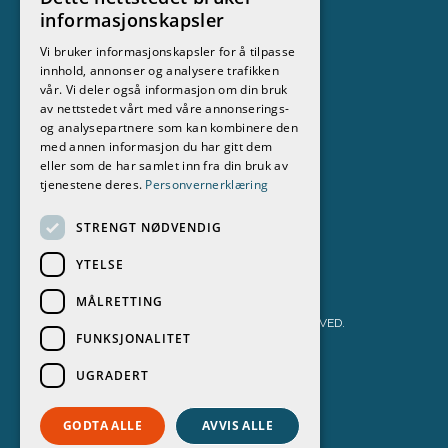
Nyhetsbrev
informasjonskapsler
Vi bruker informasjonskapsler for å tilpasse
Meld deg på vårt nyhetsbrev
innhold, annonser og analysere trafikken
vår. Vi deler også informasjon om din bruk
Følg oss
av nettstedet vårt med våre annonserings-
og analysepartnere som kan kombinere den
med annen informasjon du har gitt dem
eller som de har samlet inn fra din bruk av
tjenestene deres.
Personvernerklæring
STRENGT NØDVENDIG
YTELSE
MÅLRETTING
STOKKEN BÅT & MOTOR AS 2026. ALL RIGHTS RESERVED.
FUNKSJONALITET
PERSONVERNERKLÆRING
UGRADERT
POWERED BY EMPORI CMS
GODTA ALLE
AVVIS ALLE