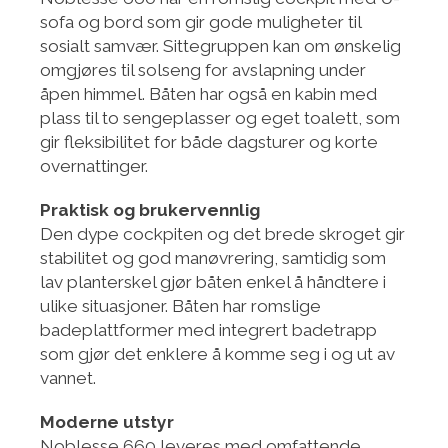
sofa og bord som gir gode muligheter til
sosialt samvær. Sittegruppen kan om ønskelig
omgjøres til solseng for avslapning under
åpen himmel. Båten har også en kabin med
plass til to sengeplasser og eget toalett, som
gir fleksibilitet for både dagsturer og korte
overnattinger.
Praktisk og brukervennlig
Den dype cockpiten og det brede skroget gir
stabilitet og god manøvrering, samtidig som
lav planterskel gjør båten enkel å håndtere i
ulike situasjoner. Båten har romslige
badeplattformer med integrert badetrapp
som gjør det enklere å komme seg i og ut av
vannet.
Moderne utstyr
Noblesse 660 leveres med omfattende