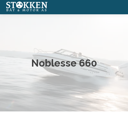
Båter
Annonserte båter
Båtmotorer
Noblesse 660
Båtverksted
Båtopplag
Formidlingssalg
Nettbutikk med båtutstyr