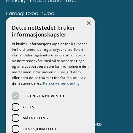
Mandag - fredag: 08:00-16:00
Lørdag: 10:00 -14:00
×
Dette nettstedet bruker
Nyhetsbrev
informasjonskapsler
Vi bruker informasjonskapsler for å tilpasse
Meld deg på vårt nyhetsbrev
innhold, annonser og analysere trafikken
vår. Vi deler også informasjon om din bruk
Følg oss
av nettstedet vårt med våre annonserings-
og analysepartnere som kan kombinere den
med annen informasjon du har gitt dem
eller som de har samlet inn fra din bruk av
tjenestene deres.
Personvernerklæring
STRENGT NØDVENDIG
YTELSE
MÅLRETTING
STOKKEN BÅT & MOTOR AS 2026. ALL RIGHTS RESERVED.
FUNKSJONALITET