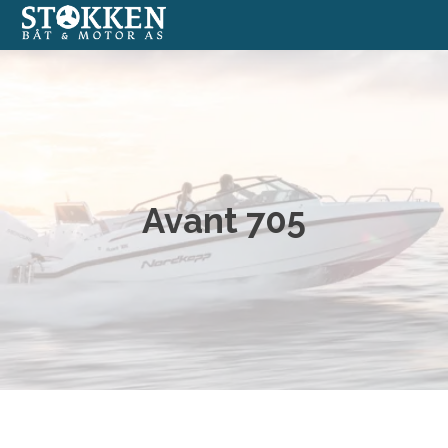
Båter
Annonserte båter
Båtmotorer
Avant 705
Båtverksted
Båtopplag
Formidlingssalg
Nettbutikk med båtutstyr