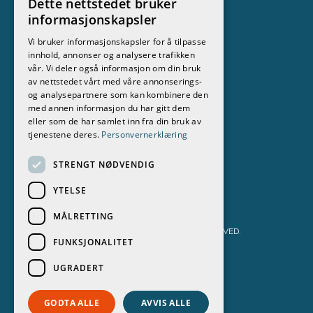
Dette nettstedet bruker
Nyhetsbrev
informasjonskapsler
Vi bruker informasjonskapsler for å tilpasse
Meld deg på vårt nyhetsbrev
innhold, annonser og analysere trafikken
vår. Vi deler også informasjon om din bruk
Følg oss
av nettstedet vårt med våre annonserings-
og analysepartnere som kan kombinere den
med annen informasjon du har gitt dem
eller som de har samlet inn fra din bruk av
tjenestene deres.
Personvernerklæring
STRENGT NØDVENDIG
YTELSE
MÅLRETTING
STOKKEN BÅT & MOTOR AS 2026. ALL RIGHTS RESERVED.
FUNKSJONALITET
PERSONVERNERKLÆRING
UGRADERT
POWERED BY EMPORI CMS
GODTA ALLE
AVVIS ALLE