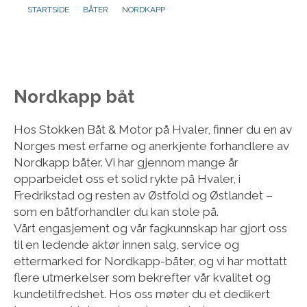
STARTSIDE
BÅTER
NORDKAPP
Aktuelt
Om oss
Nordkapp båt
Kontakt
Hos Stokken Båt & Motor på Hvaler, finner du en av
Norges mest erfarne og anerkjente forhandlere av
Nordkapp båter. Vi har gjennom mange år
opparbeidet oss et solid rykte på Hvaler, i
Fredrikstad og resten av Østfold og Østlandet –
som en båtforhandler du kan stole på.
Vårt engasjement og vår fagkunnskap har gjort oss
til en ledende aktør innen salg, service og
ettermarked for Nordkapp-båter, og vi har mottatt
flere utmerkelser som bekrefter vår kvalitet og
kundetilfredshet. Hos oss møter du et dedikert