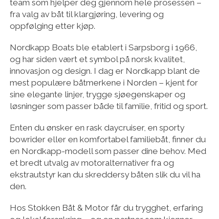
team som hjelper deg gjennom hele prosessen –
fra valg av båt til klargjøring, levering og
oppfølging etter kjøp.
Nordkapp Boats ble etablert i Sarpsborg i 1966,
og har siden vært et symbol på norsk kvalitet,
innovasjon og design. I dag er Nordkapp blant de
mest populære båtmerkene i Norden – kjent for
sine elegante linjer, trygge sjøegenskaper og
løsninger som passer både til familie, fritid og sport.
Enten du ønsker en rask daycruiser, en sporty
bowrider eller en komfortabel familiebåt, finner du
en Nordkapp-modell som passer dine behov. Med
et bredt utvalg av motoralternativer fra og
ekstrautstyr kan du skreddersy båten slik du vil ha
den.
Hos Stokken Båt & Motor får du trygghet, erfaring