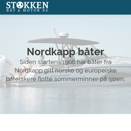
Båter
Annonserte båter
Nordkapp båter
Båtmotorer
Siden starten i 1966 har båter fra
Nordkapp gitt norske og europeiske
Båtverksted
båtelskere flotte sommerminner på sjøen.
Båtopplag
Formidlingssalg
Nettbutikk med båtutstyr