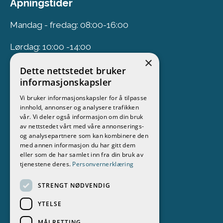
Åpningstider
Mandag - fredag: 08:00-16:00
Lørdag: 10:00 -14:00
×
Dette nettstedet bruker
Nyhetsbrev
informasjonskapsler
Vi bruker informasjonskapsler for å tilpasse
Meld deg på vårt nyhetsbrev
innhold, annonser og analysere trafikken
vår. Vi deler også informasjon om din bruk
Følg oss
av nettstedet vårt med våre annonserings-
og analysepartnere som kan kombinere den
med annen informasjon du har gitt dem
eller som de har samlet inn fra din bruk av
tjenestene deres.
Personvernerklæring
STRENGT NØDVENDIG
YTELSE
MÅLRETTING