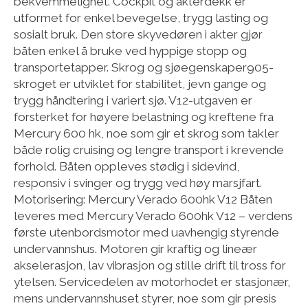
bekvemmelighet. Cockpit og akterdekk er
utformet for enkel bevegelse, trygg lasting og
sosialt bruk. Den store skyvedøren i akter gjør
båten enkel å bruke ved hyppige stopp og
transportetapper. Skrog og sjøegenskaper905-
skroget er utviklet for stabilitet, jevn gange og
trygg håndtering i variert sjø. V12-utgaven er
forsterket for høyere belastning og kreftene fra
Mercury 600 hk, noe som gir et skrog som takler
både rolig cruising og lengre transport i krevende
forhold. Båten oppleves stødig i sidevind,
responsiv i svinger og trygg ved høy marsjfart.
Motorisering: Mercury Verado 600hk V12 Båten
leveres med Mercury Verado 600hk V12 – verdens
første utenbordsmotor med uavhengig styrende
undervannshus. Motoren gir kraftig og lineær
akselerasjon, lav vibrasjon og stille drift til tross for
ytelsen. Servicedelen av motorhodet er stasjonær,
mens undervannshuset styrer, noe som gir presis