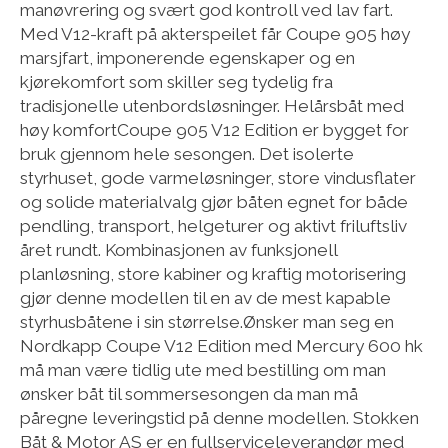
manøvrering og svært god kontroll ved lav fart.
Med V12-kraft på akterspeilet får Coupe 905 høy
marsjfart, imponerende egenskaper og en
kjørekomfort som skiller seg tydelig fra
tradisjonelle utenbordsløsninger. Helårsbåt med
høy komfortCoupe 905 V12 Edition er bygget for
bruk gjennom hele sesongen. Det isolerte
styrhuset, gode varmeløsninger, store vindusflater
og solide materialvalg gjør båten egnet for både
pendling, transport, helgeturer og aktivt friluftsliv
året rundt. Kombinasjonen av funksjonell
planløsning, store kabiner og kraftig motorisering
gjør denne modellen til en av de mest kapable
styrhusbåtene i sin størrelse.Ønsker man seg en
Nordkapp Coupe V12 Edition med Mercury 600 hk
må man være tidlig ute med bestilling om man
ønsker båt til sommersesongen da man må
påregne leveringstid på denne modellen. Stokken
Båt & Motor AS er en fullserviceleverandør med