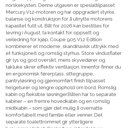
norskekysten. Denne utgaven er spesialtilpasset
Mercury V12-motoren og har oppgradert styrke,
balanse og konstruksjon for å utnytte motorens
kapasitet fullt ut. Båt for 2026 kan bestilles for
levring i August. ta kontakt for oppsett og
veiledning for kjøp. Coupe 905 V12 Edition
kombinerer et moderne, skandinavisk uttrykk med
et funksjonelt og romslig styrhus. Store vindusflater
gir lys og god oversikt, mens skyvedører og
takluke sikrer effektiv ventilasjon. Innenfor finner du
en ergonomisk førerplass, sittegruppe,
pantryløsning og gjennomført finish tilpasset
helgeturer og lengre opphold om bord. Romslig
kabin og fleksible løsningerBåten har to separate
kabiner – en fremre hovedkabin og en romslig
midtkabin – som gjør det mulig å overnatte
komfortabelt med familie eller venner. Det
separate toalettrommet gir ytterligere