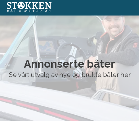
Båter
Annonserte båter
Annonserte båter
Båtmotorer
Se vårt utvalg av nye og brukte båter her
Båtverksted
Båtopplag
Formidlingssalg
Nettbutikk med båtutstyr