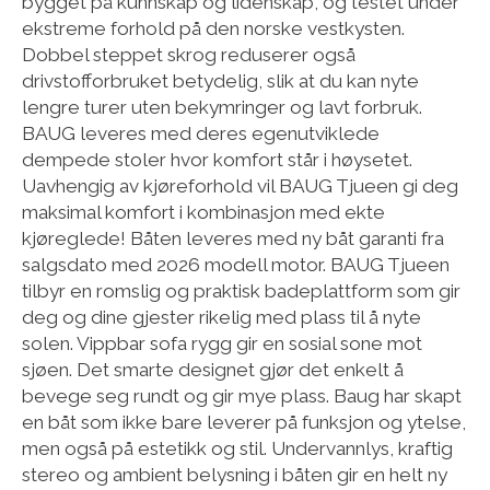
bygget på kunnskap og lidenskap, og testet under
ekstreme forhold på den norske vestkysten.
Dobbel steppet skrog reduserer også
drivstofforbruket betydelig, slik at du kan nyte
lengre turer uten bekymringer og lavt forbruk.
BAUG leveres med deres egenutviklede
dempede stoler hvor komfort står i høysetet.
Uavhengig av kjøreforhold vil BAUG Tjueen gi deg
maksimal komfort i kombinasjon med ekte
kjøreglede! Båten leveres med ny båt garanti fra
salgsdato med 2026 modell motor. BAUG Tjueen
tilbyr en romslig og praktisk badeplattform som gir
deg og dine gjester rikelig med plass til å nyte
solen. Vippbar sofa rygg gir en sosial sone mot
sjøen. Det smarte designet gjør det enkelt å
bevege seg rundt og gir mye plass. Baug har skapt
en båt som ikke bare leverer på funksjon og ytelse,
men også på estetikk og stil. Undervannlys, kraftig
stereo og ambient belysning i båten gir en helt ny