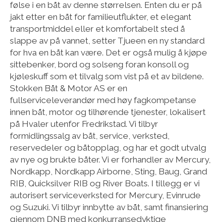
følse i en båt av denne størrelsen. Enten du er på
jakt etter en båt for familieutflukter, et elegant
transportmiddel eller et komfortabelt sted å
slappe av på vannet, setter Tjueen en ny standard
for hva en båt kan være. Det er også mulig å kjøpe
sittebenker, bord og solseng foran konsoll og
kjøleskuff som et tilvalg som vist på et av bildene.
Stokken Båt & Motor AS er en
fullserviceleverandør med høy fagkompetanse
innen båt, motor og tilhørende tjenester, lokalisert
på Hvaler utenfor Fredrikstad. Vi tilbyr
formidlingssalg av båt, service, verksted,
reservedeler og båt­opplag, og har et godt utvalg
av nye og brukte båter. Vi er forhandler av Mercury,
Nordkapp, Nordkapp Airborne, Sting, Baug, Grand
RIB, Quicksilver RIB og River Boats. I tillegg er vi
autorisert serviceverksted for Mercury, Evinrude
og Suzuki. Vi tilbyr innbytte av båt, samt finansiering
gjennom DNB med konkurransedyktige