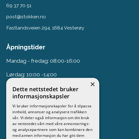
69 37 70 51
post@stokken.no
Fastlandsveien 294, 1684 Vesterøy
Åpningstider
Mandag - fredag: 08:00-16:00
Lørdag: 10:00 -14:00
×
Dette nettstedet bruker
Nyhetsbrev
informasjonskapsler
Vi bruker informasjonskapsler for å tilpasse
Meld deg på vårt nyhetsbrev
innhold, annonser og analysere trafikken
vår. Vi deler også informasjon om din bruk
Følg oss
av nettstedet vårt med våre annonserings-
og analysepartnere som kan kombinere den
med annen informasjon du har gitt dem