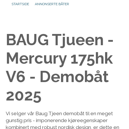
STARTSIDE
ANNONSERTE BÅTER
Aktuelt
Om oss
BAUG Tjueen -
Kontakt
Mercury 175hk
V6 - Demobåt
2025
Vi selger vår Baug Tjeen demobåt til en meget
gunstig pris - imponerende kjøreegenskaper
kombinert med robust nordisk design, er dette en