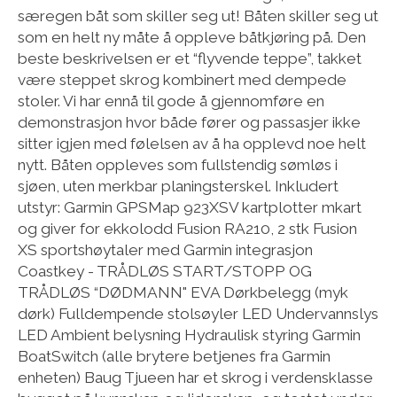
særegen båt som skiller seg ut! Båten skiller seg ut
som en helt ny måte å oppleve båtkjøring på. Den
beste beskrivelsen er et “flyvende teppe”, takket
være steppet skrog kombinert med dempede
stoler. Vi har ennå til gode å gjennomføre en
demonstrasjon hvor både fører og passasjer ikke
sitter igjen med følelsen av å ha opplevd noe helt
nytt. Båten oppleves som fullstendig sømløs i
sjøen, uten merkbar planingsterskel. Inkludert
utstyr: Garmin GPSMap 923XSV kartplotter mkart
og giver for ekkolodd Fusion RA210, 2 stk Fusion
XS sportshøytaler med Garmin integrasjon
Coastkey - TRÅDLØS START/STOPP OG
TRÅDLØS “DØDMANN" EVA Dørkbelegg (myk
dørk) Fulldempende stolsøyler LED Undervannslys
LED Ambient belysning Hydraulisk styring Garmin
BoatSwitch (alle brytere betjenes fra Garmin
enheten) Baug Tjueen har et skrog i verdensklasse