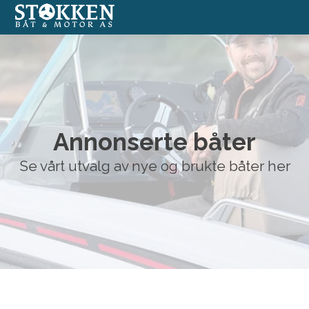
Båter
Annonserte båter
Annonserte båter
Båtmotorer
Se vårt utvalg av nye og brukte båter her
Båtverksted
Båtopplag
Formidlingssalg
Nettbutikk med båtutstyr